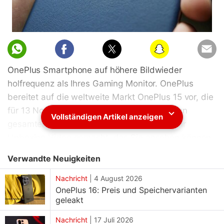
OnePlus Smartphone auf höhere Bildwieder
holfrequenz als Ihres Gaming Monitor. OnePlus
bereitet auf die weltweite Markt OnePlus 15 vor, die
für 13 November geplant ist. Wenn Sie in den
Vollständigen Artikel anzeigen
gesamten Inhalt der Box möchten, haben wir
Unboxing Video gemacht, das Sie ansehen können.
OnePlus 15 verbesserte Bildwieder holfrequenz von
Verwandte Neuigkeiten
165 Hz Unternehmen für seine zukünftigen Handys
noch höhere Ambitionen haben. Das Display
Nachricht
|
4 August 2026
OnePlus 16: Preis und Speichervarianten
OnePlus 15 hat Auflösung auf 1,5K reduziert.
geleakt
Offenbar entschied Unternehmen für Auflösung, um
höhere Bildwieder holfrequenz ermöglichen.Diese
Nachricht
|
17 Juli 2026