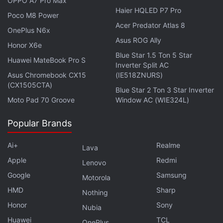
OPPO A7 Pro Max
Haier HQLED P7 Pro
Poco M8 Power
Acer Predator Atlas 8
OnePlus N6x
Asus ROG Ally
Honor X6e
Blue Star 1.5 Ton 5 Star
Huawei MateBook Pro S
Inverter Split AC
Asus Chromebook CX15
(IE518ZNURS)
(CX1505CTA)
Blue Star 2 Ton 3 Star Inverter
Moto Pad 70 Groove
Window AC (WIE324L)
Popular Brands
Ai+
Realme
Lava
Apple
Redmi
Lenovo
Google
Samsung
Motorola
HMD
Sharp
Nothing
Honor
Sony
Nubia
Huawei
TCL
OnePlus