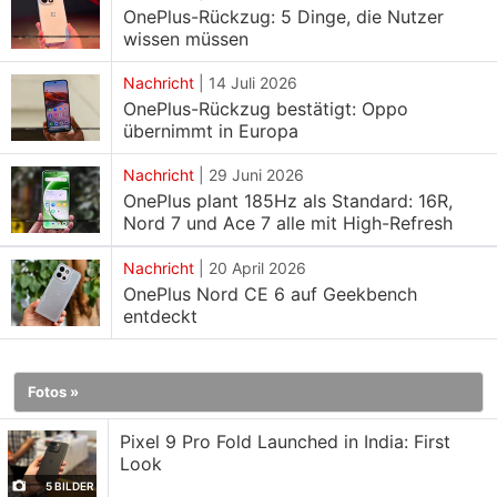
OnePlus-Rückzug: 5 Dinge, die Nutzer
Auflösung wird Fans enttäuschen, aber sie können
wissen müssen
mit einem neuen Gerücht trösten, was in Zukunft
kommen. Das Unternehmen ist interessiert,
Nachricht
|
14 Juli 2026
Gleichgewicht zwischen Auflösung und Bildwieder
OnePlus-Rückzug bestätigt: Oppo
übernimmt in Europa
holfrequenz finden.
Nachricht
|
29 Juni 2026
OnePlus in den kommenden Jahren ein Display mit
OnePlus plant 185Hz als Standard: 16R,
einer dynamischen Bildwieder holfrequenz von 240
Nord 7 und Ace 7 alle mit High-Refresh
Hz anbieten. 240 Hz Display wäre,ziemlich
Nachricht
|
20 April 2026
beeindruckend, wenn vielleicht etwas übertrieben.
OnePlus Nord CE 6 auf Geekbench
Die Reaktionen auf ebenfalls gemischt fragen sich,
entdeckt
warum man bei Handy eine Bildwieder holfrequenz
240 Hz sollte. Höhere Bildwieder holraten sorgen
Fotos »
für Bildschirm erlebnis. Höhere Bildwieder sind
insofern ein zweischneidiges Schwert, als Akku des
Pixel 9 Pro Fold Launched in India: First
Smartphones schneller entladen. es nur wenige
Look
Apps gibt, hohen Bildwieder holraten profitieren
5 BILDER