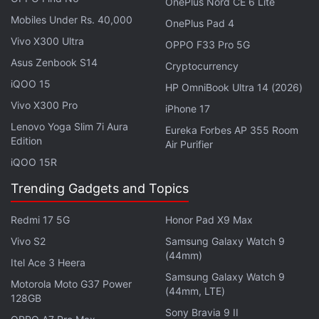
OnePlus Nord CE 6 Lite
Event.
Mobiles Under Rs. 40,000
OnePlus Pad 4
Vivo X300 Ultra
OPPO F33 Pro 5G
Asus Zenbook S14
Cryptocurrency
iQOO 15
HP OmniBook Ultra 14 (2026)
Vivo X300 Pro
iPhone 17
Lenovo Yoga Slim 7i Aura
Eureka Forbes AP 355 Room
Edition
Air Purifier
iQOO 15R
Trending Gadgets and Topics
Redmi 17 5G
Honor Pad X9 Max
Vivo S2
Samsung Galaxy Watch 9
(44mm)
Itel Ace 3 Heera
Samsung Galaxy Watch 9
Motorola Moto G37 Power
(44mm, LTE)
128GB
Sony Bravia 9 II