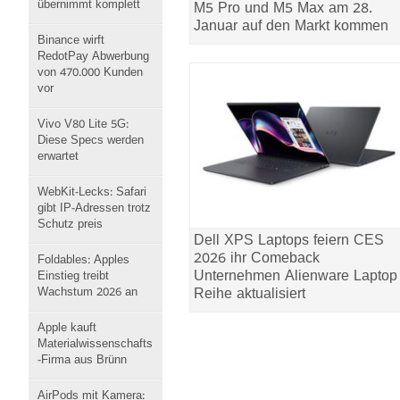
übernimmt komplett
M5 Pro und M5 Max am 28.
Januar auf den Markt kommen
Binance wirft
RedotPay Abwerbung
von 470.000 Kunden
vor
Vivo V80 Lite 5G:
Diese Specs werden
erwartet
WebKit-Lecks: Safari
gibt IP-Adressen trotz
Schutz preis
Dell XPS Laptops feiern CES
2026 ihr Comeback
Foldables: Apples
Unternehmen Alienware Laptop
Einstieg treibt
Wachstum 2026 an
Reihe aktualisiert
Apple kauft
Materialwissenschafts
-Firma aus Brünn
AirPods mit Kamera: