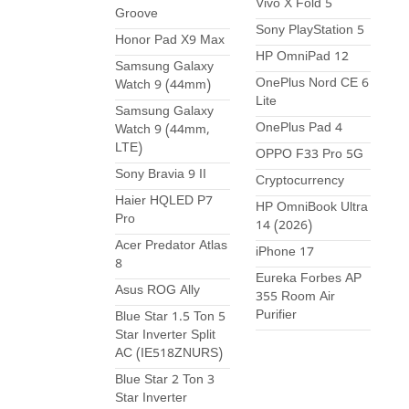
Vivo X Fold 5
Groove
Sony PlayStation 5
Honor Pad X9 Max
HP OmniPad 12
Samsung Galaxy
OnePlus Nord CE 6
Watch 9 (44mm)
Lite
Samsung Galaxy
OnePlus Pad 4
Watch 9 (44mm,
LTE)
OPPO F33 Pro 5G
Sony Bravia 9 II
Cryptocurrency
Haier HQLED P7
HP OmniBook Ultra
Pro
14 (2026)
Acer Predator Atlas
iPhone 17
8
Eureka Forbes AP
Asus ROG Ally
355 Room Air
Purifier
Blue Star 1.5 Ton 5
Star Inverter Split
AC (IE518ZNURS)
Blue Star 2 Ton 3
Star Inverter