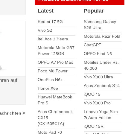
TRENDING GADGETS AND TOPICS
Latest
Popular
Redmi 17 5G
Samsung Galaxy
S26 Ultra
Vivo S2
Motorola Razr Fold
Itel Ace 3 Heera
ChatGPT
Motorola Moto G37
Power 128GB
OPPO Find N6
OPPO A7 Pro Max
Mobiles Under Rs.
40,000
Poco M8 Power
Vivo X300 Ultra
OnePlus N6x
hren auf
Asus Zenbook S14
Honor X6e
iQOO 15
Huawei MateBook
Pro S
Vivo X300 Pro
Asus Chromebook
Lenovo Yoga Slim
achrichten
CX15
7i Aura Edition
(CX1505CTA)
iQOO 15R
Moto Pad 70