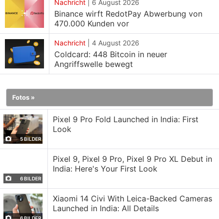
breit angelegten Kursgewinne im gesamten
Nachricht
|
6 August 2026
Binance wirft RedotPay Abwerbung von
Kryptomarkt wider. Bitcoin liegt derzeit in Indien bei
470.000 Kunden vor
rund 58,77 Lakh Rupien, während Ethereum laut
dem heutigen Gadgets-360-Preistracker bei etwa
Nachricht
|
4 August 2026
1,64 Lakh Rupien gehandelt wird.
Coldcard: 448 Bitcoin in neuer
Angriffswelle bewegt
Marktteilnehmern zufolge notierte Bitcoin weiterhin
oberhalb der Marke von 61.500 US-Dollar
Fotos »
(umgerechnet rund 58,60 Lakh Rupien), da
schwächere US-Arbeitsmarktdaten die Erwartung
Pixel 9 Pro Fold Launched in India: First
Look
verstärkten, dass die Federal Reserve weitere
5 BILDER
Zinserhöhungen aufschieben könnte. Analysten
wiesen darauf hin, dass vorläufige Zuflüsse in Spot-
Pixel 9, Pixel 9 Pro, Pixel 9 Pro XL Debut in
India: Here's Your First Look
Bitcoin-ETFs sowie die Hoffnung auf eine
6 BILDER
Kapitalrotation in den Kryptomarkt infolge der
Schwäche am Nasdaq die Stimmung stützten.
Xiaomi 14 Civi With Leica-Backed Cameras
Launched in India: All Details
Steigende Zuflüsse an Kryptobörsen deuten jedoch
6 BILDER