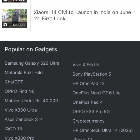
darauf hin, dass die Volatilität weiterhin erhöht
bleiben könnte.
Xiaomi 14 Civi to Launch in India on June
12: First Look
Im Einklang mit Bitcoins Erholung notierte Binance
5 BILDER
Coin (BNB) bei rund 561 US-Dollar (umgerechnet
etwa 53.490 Rupien), während Solana (SOL) bei
Popular on Gadgets
rund 81 US-Dollar (umgerechnet etwa 7.716 Rupien)
gehandelt wurde. XRP bewegte sich um 1,09 US-
Samsung Galaxy S26 Ultra
Vivo X Fold 5
Dollar (umgerechnet rund 104 Rupien), und
Motorola Razr Fold
Sony PlayStation 5
Dogecoin (DOGE) notierte bei rund 0,075 US-Dollar
ChatGPT
HP OmniPad 12
(umgerechnet etwa 7,2 Rupien) – ein Zeichen für die
OPPO Find N6
zunehmende Risikobereitschaft bei
OnePlus Nord CE 6 Lite
großkapitalisierten Kryptowährungen.
Mobiles Under Rs. 40,000
OnePlus Pad 4
Vivo X300 Ultra
OPPO F33 Pro 5G
ETF-Zuflüsse und Wirtschaftsdaten prägen
Asus Zenbook S14
Cryptocurrency
Bitcoins kurzfristigen Ausblick
iQOO 15
HP OmniBook Ultra 14 (2026)
Akshat Siddhant, Lead Quant Analyst bei Mudrex,
Vivo X300 Pro
iPhone 17