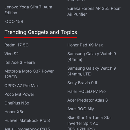
teilte seine Einschätzung zur aktuellen
Lenovo Yoga Slim 7i Aura
Eureka Forbes AP 355 Room
Kursentwicklung mit: „Ein Ausverkauf am Nasdaq
Edition
Air Purifier
schürte Hoffnungen auf eine Kapitalrotation in
iQOO 15R
Krypto und trug zur Erholung bei. Anleger sollten
Trending Gadgets and Topics
jedoch vorsichtig bleiben. On-Chain-Daten zeigen,
dass die Zuflüsse von Bitcoin an Kryptobörsen auf
Redmi 17 5G
Honor Pad X9 Max
über 50.000 BTC pro Tag gestiegen sind, während
Vivo S2
Samsung Galaxy Watch 9
die Zuflüsse von Ethereum die Marke von 1,25
(44mm)
Itel Ace 3 Heera
Millionen ETH überschritten haben. Historisch
Samsung Galaxy Watch 9
Motorola Moto G37 Power
gesehen folgten auf solche Spitzen bei
(44mm, LTE)
128GB
Börsenzuflüssen häufig Phasen erhöhter Volatilität,
Sony Bravia 9 II
OPPO A7 Pro Max
wie etwa der Rückgang im Juni auf 58.000 US-
Haier HQLED P7 Pro
Poco M8 Power
Dollar (umgerechnet rund 55,26 Lakh Rupien)."
Acer Predator Atlas 8
OnePlus N6x
Asus ROG Ally
Vikram Subburaj, CEO von Giottus.com, gab einen
Honor X6e
Blue Star 1.5 Ton 5 Star
breiteren Überblick über die aktuelle Marktlage: „Die
Huawei MateBook Pro S
Inverter Split AC
Wirtschaft schuf 57.000 neue Arbeitsplätze,
Asus Chromebook CX15
(IE518ZNURS)