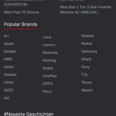
gegenüber Erwartungen von 110.000. Dies
(CX1505CTA)
Blue Star 2 Ton 3 Star Inverter
verringerte die Sorgen vor einer unmittelbaren
Moto Pad 70 Groove
Window AC (WIE324L)
Zinserhöhung der Federal Reserve. Auch die
Popular Brands
institutionelle Nachfrage verbesserte sich [...]
Anleger sollten Kursrallyes nicht hinterherjagen,
Ai+
Realme
Lava
sondern gestaffelte Einstiege mit diszipliniertem
Apple
Redmi
Lenovo
Positionsmanagement nutzen, bis Bitcoin den
Google
Samsung
Motorola
Widerstand überwindet und die ETF-Nachfrage sich
HMD
Sharp
stärkt."
Nothing
Honor
Sony
Nubia
Zu den aktuellen Markttrends äußerte sich das
Huawei
TCL
OnePlus
CoinSwitch Markets Desk: „Die institutionelle
Infinix
Tecno
OPPO
Nachfrage bleibt aufgrund anhaltender ETF-
iQOO
Xiaomi
Poco
Abflüsse schwach, während höhere Anleiherenditen
Itel
weiterhin mit risikoreichen Anlagen konkurrieren.
Der Markt ist zudem gespalten, ob das jüngste Tief
#Neueste Geschichten
das Ende der Korrektur markiert oder lediglich eine