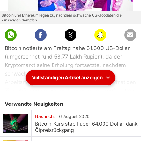
Bitcoin und Ethereum legen zu, nachdem schwache US-Jobdaten die
Zinssorgen dämpfen.
Bitcoin notierte am Freitag nahe 61.600 US-Dollar
(umgerechnet rund 58,77 Lakh Rupien), da der
Kryptomarkt seine Erholung fortsetzte, nachdem
schwächer als erwartet ausgefallene US-
Vollständigen Artikel anzeigen
Arbeitsmarktdaten die Sorgen vor einer kurzfristigen
Zinserhöhung der Federal Reserve gedämpft hatten.
Die weltweit größte Kryptowährung verzeichnete
Verwandte Neuigkeiten
laut aktuellen Marktdaten in den letzten 24 Stunden
einen Anstieg von 2,28 Prozent. Ethereum (ETH)
Nachricht
|
6 August 2026
Bitcoin-Kurs stabil über 64.000 Dollar dank
notierte bei rund 1.700 US-Dollar (umgerechnet
Ölpreisrückgang
etwa 1,64 Lakh Rupien) und spiegelte damit die