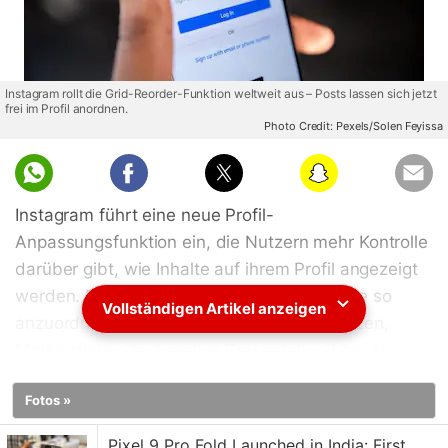
Instagram rollt die Grid-Reorder-Funktion weltweit aus – Posts lassen sich jetzt
frei im Profil anordnen.
Photo Credit: Pexels/Solen Feyissa
Instagram führt eine neue Profil-
Anpassungsfunktion ein, die Nutzern mehr Kontrolle
darüber gibt, wie Inhalte auf ihrem Profil angezeigt
werden. Das Update ermöglicht es, Beiträge so
Vollständigen Artikel anzeigen
anzuordnen, dass sie persönliche Präferenzen,
Markenziele oder kreative Präsentation besser
widerspiegeln. Die Änderung richtet sich an Creator,
Fotos »
Unternehmen und alltägliche Nutzer und ist Teil von
Instagrams umfassenderen Bestrebungen, die
Pixel 9 Pro Fold Launched in India: First