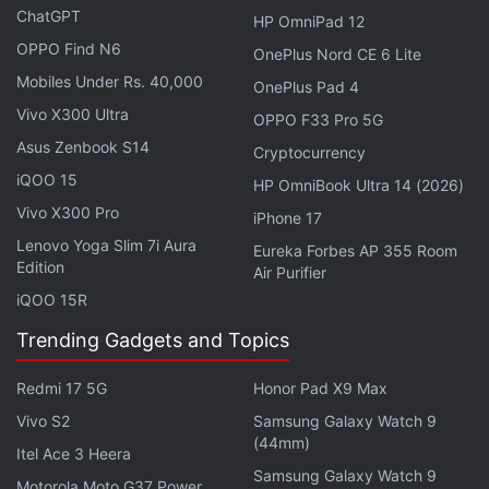
ChatGPT
HP OmniPad 12
übernommen und ist für alle sichtbar, die das Profil
OPPO Find N6
besuchen.
OnePlus Nord CE 6 Lite
Mobiles Under Rs. 40,000
OnePlus Pad 4
Vivo X300 Ultra
OPPO F33 Pro 5G
Asus Zenbook S14
Cryptocurrency
you can move posts around on your Instagram
iQOO 15
HP OmniBook Ultra 14 (2026)
grid starting this week. tap, drag and drop your
Vivo X300 Pro
iPhone 17
posts wherever you want 🪄
Lenovo Yoga Slim 7i Aura
pic.twitter.com/HKqO5TValM
Eureka Forbes AP 355 Room
Edition
Air Purifier
iQOO 15R
— Instagram (@instagram)
June 8, 2026
Trending Gadgets and Topics
Redmi 17 5G
Honor Pad X9 Max
Instagram erklärt, dass die Funktion darauf
Vivo S2
Samsung Galaxy Watch 9
ausgelegt ist, Nutzern mehr Flexibilität bei der
(44mm)
Itel Ace 3 Heera
Präsentation ihrer Inhalte zu geben. Bisher folgten
Samsung Galaxy Watch 9
Motorola Moto G37 Power