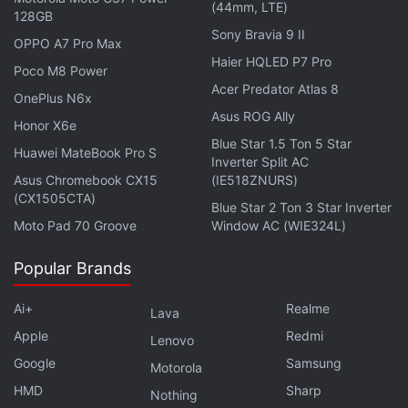
Profil-Grids weitgehend der chronologischen
(44mm, LTE)
128GB
Reihenfolge, wobei angeheftete Beiträge nur
Sony Bravia 9 II
OPPO A7 Pro Max
begrenzte Flexibilität beim Hervorheben von
Haier HQLED P7 Pro
Poco M8 Power
Inhalten boten.
Acer Predator Atlas 8
OnePlus N6x
Asus ROG Ally
Das Feature folgt auf eine lange Phase der
Honor X6e
Blue Star 1.5 Ton 5 Star
Nutzernachfrage nach zusätzlichen
Huawei MateBook Pro S
Inverter Split AC
Profilverwaltungsoptionen. Nutzer können das
Asus Chromebook CX15
(IE518ZNURS)
Layout ihres Profils nun neu organisieren, ohne
(CX1505CTA)
Blue Star 2 Ton 3 Star Inverter
bestehende Inhalte zu verändern, zu löschen oder
Moto Pad 70 Groove
Window AC (WIE324L)
erneut hochzuladen.
Popular Brands
Das Update könnte sich als besonders nützlich für
Ai+
Realme
Creator, Fotografen, Künstler, Marken und
Lava
Unternehmen erweisen, die Instagram als Portfolio-
Apple
Redmi
Lenovo
oder Werbeplattform nutzen. Anstatt sich
Google
Samsung
Motorola
ausschließlich auf die Reihenfolge der Beiträge zu
HMD
Sharp
Nothing