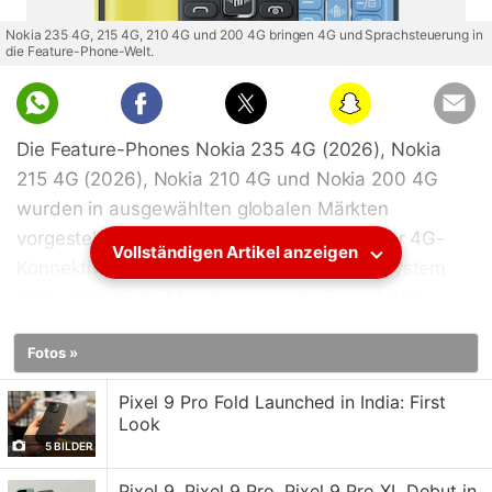
Nokia 235 4G, 215 4G, 210 4G und 200 4G bringen 4G und Sprachsteuerung in
die Feature-Phone-Welt.
Die Feature-Phones Nokia 235 4G (2026), Nokia
215 4G (2026), Nokia 210 4G und Nokia 200 4G
wurden in ausgewählten globalen Märkten
vorgestellt. Alle neuen Geräte verfügen über 4G-
Vollständigen Artikel anzeigen
Konnektivität und laufen mit dem Betriebssystem
S30+. Sämtliche Modelle sind mit einem 1.450-
mAh-Akku sowie erweiterbarem Speicher bis zu 32
Fotos »
GB ausgestattet. Sie bieten UKW-Radio mit
kabelgebundenem und kabellosem Modus. Die
Pixel 9 Pro Fold Launched in India: First
neuen Feature-Phones verfügen zudem über eine
Look
eigene KI-Assistent-Taste, mit der sich
5 BILDER
verschiedene Funktionen per Sprachbefehl steuern
Pixel 9, Pixel 9 Pro, Pixel 9 Pro XL Debut in