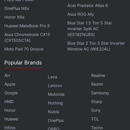
Nokia 215 4G (2026): Spezifikationen
Acer Predator Atlas 8
OnePlus N6x
Asus ROG Ally
Auch das Nokia 215 4G (2026) verfügt über ein
Honor X6e
ähnliches 2,8 Zoll großes IPS-Display mit QVGA-
Blue Star 1.5 Ton 5 Star
Huawei MateBook Pro S
Inverter Split AC
Auflösung, einen austauschbaren 1.450-mAh-Akku
Asus Chromebook CX15
(IE518ZNURS)
sowie das Betriebssystem S30+. Es besitzt eine
(CX1505CTA)
Blue Star 2 Ton 3 Star Inverter
VGA-Frontkamera. Das Gerät bietet 64 MB RAM
Moto Pad 70 Groove
Window AC (WIE324L)
und 128 MB internen Speicher, der sich per
microSD-Karte um bis zu 32 GB erweitern lässt. Die
Popular Brands
Konnektivitätsoptionen entsprechen denen des
Ai+
Realme
Lava
Nokia 235 4G (2026).
Apple
Redmi
Lenovo
Auch dieses Modell unterstützt UKW-Radio mit
Google
Samsung
Motorola
kabelgebundenem und kabellosem Modus. Es
HMD
Sharp
Nothing
bietet 4G-Konnektivität über mehrere GSM-,
Honor
Sony
Nubia
WCDMA- und LTE-Bänder. Es misst 128,8 x 55 x
Huawei
TCL
OnePlus
12,8 mm und wiegt 104 Gramm.
Infinix
Tecno
OPPO