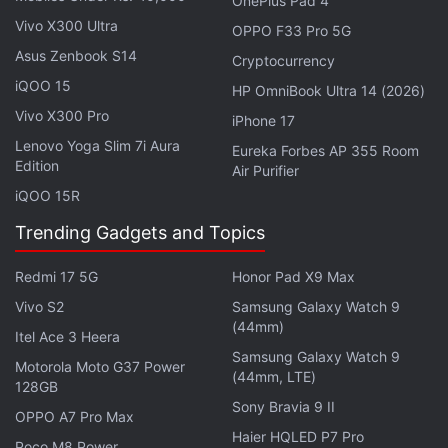
OnePlus Pad 4
64 MB RAM sowie 128 MB internen Speicher, der
Vivo X300 Ultra
OPPO F33 Pro 5G
sich per microSD-Karte um bis zu 32 GB erweitern
Asus Zenbook S14
Cryptocurrency
lässt.
iQOO 15
HP OmniBook Ultra 14 (2026)
Vivo X300 Pro
Das Unternehmen hat dem Nokia 235 4G (2026)
iPhone 17
einen austauschbaren 1.450-mAh-Akku spendiert,
Lenovo Yoga Slim 7i Aura
Eureka Forbes AP 355 Room
Edition
Air Purifier
der laut Hersteller bis zu 10 Stunden Sprechzeit und
iQOO 15R
bis zu 12 Tage Standby-Zeit ermöglichen soll.
Geladen wird das Gerät über einen USB-Typ-C-
Trending Gadgets and Topics
Anschluss. Zu den Konnektivitätsoptionen zählen
Redmi 17 5G
Honor Pad X9 Max
Bluetooth 5.0, ein 3,5-mm-Kopfhöreranschluss,
Vivo S2
Samsung Galaxy Watch 9
USB-Typ-C sowie UKW-Radio mit kabelgebundener
(44mm)
und kabelloser Unterstützung. Es bietet 2G-, 3G-
Itel Ace 3 Heera
Samsung Galaxy Watch 9
und 4G-Konnektivität über mehrere GSM-, WCDMA-
Motorola Moto G37 Power
(44mm, LTE)
128GB
und LTE-Bänder. Es misst 128,85 x 55,8 x 12,86 mm
Sony Bravia 9 II
und wiegt 106 Gramm.
OPPO A7 Pro Max
Haier HQLED P7 Pro
Poco M8 Power