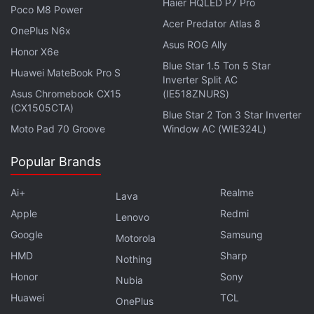
Haier HQLED P7 Pro
Poco M8 Power
Acer Predator Atlas 8
OnePlus N6x
Asus ROG Ally
Honor X6e
Blue Star 1.5 Ton 5 Star
Huawei MateBook Pro S
Inverter Split AC
Asus Chromebook CX15
(IE518ZNURS)
(CX1505CTA)
Blue Star 2 Ton 3 Star Inverter
Moto Pad 70 Groove
Window AC (WIE324L)
Popular Brands
Ai+
Realme
Lava
Apple
Redmi
Lenovo
Google
Samsung
Motorola
HMD
Sharp
Nothing
Honor
Sony
Nubia
Huawei
TCL
OnePlus