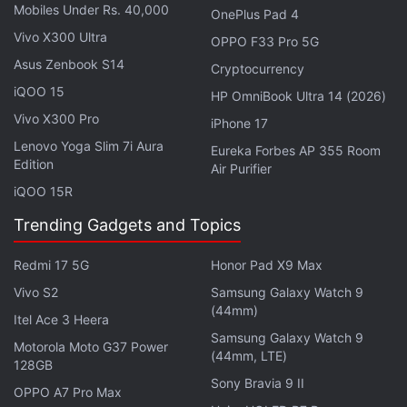
könnte kurz folgen. Wenn der Zeitplan eingehalten
Mobiles Under Rs. 40,000
OnePlus Pad 4
wird, können Nutzer Update noch diese Woche
Vivo X300 Ultra
OPPO F33 Pro 5G
erwarten. Das Unternehmen hat bestätigt, die
Asus Zenbook S14
Cryptocurrency
Unterstützung für US Pässe in Apple Wallet vor
iQOO 15
HP OmniBook Ultra 14 (2026)
Jahresende verfügbar wird. für RCS Messaging,
Vivo X300 Pro
eine lang erwartete Funktion, Einführung Apple in
iPhone 17
kommenden Update versprochen hatte.
Lenovo Yoga Slim 7i Aura
Eureka Forbes AP 355 Room
Edition
Air Purifier
iQOO 15R
Trending Gadgets and Topics
Redmi 17 5G
Honor Pad X9 Max
Vivo S2
Samsung Galaxy Watch 9
(44mm)
Itel Ace 3 Heera
Samsung Galaxy Watch 9
Motorola Moto G37 Power
(44mm, LTE)
128GB
Sony Bravia 9 II
OPPO A7 Pro Max