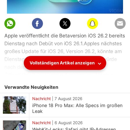
Apple veröffentlicht die Betaversion iOS 26.2 bereits
Dienstag nach Debüt von iOS 26.1.Apples nächstes
großes Update für iOS 26, Version 26.2, könnte am
Dienstag als Betaversion erscheinen. Dies würde
Vollständigen Artikel anzeigen
nach der Veröffentlichung von iOS 26.1 für
Öffentlichkeit, laut seinen Angaben am Montag
erfolgen soll. iOS 26.1 soll am Montag für Nutzer
Verwandte Neuigkeiten
veröffentlicht werden, keine Verzögerungen in
letzter Minute. Mit iOS 26.1 das Unternehmen neue
Nachricht
|
7 August 2026
iPhone 18 Pro Max: Alle Specs im großen
Option namens Getönt für Liquid Lesbarkeit
Leak
verbesserte, jedoch Ästhetik Ansonsten blieb es ein
relativ kleines Update.
Nachricht
|
6 August 2026
WebKit-Lecks: Safari gibt IP-Adressen