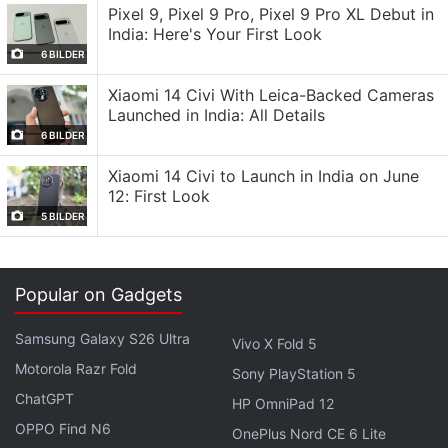
steigerungen erwarten, im Laufe Zeit einige
Pixel 9, Pixel 9 Pro, Pixel 9 Pro XL Debut in
Überraschungen geben könnte.
India: Here's Your First Look
6 BILDER
iOS 26.1 wird am Montag für alle Nutzer verfügbar
Xiaomi 14 Civi With Leica-Backed Cameras
sein. Das Update führt neue Option für die Liquid
Launched in India: All Details
Glass Funktion ein, die Lesbarkeit von Texten
6 BILDER
verbessert und gleichzeitig die Intensität leicht
Xiaomi 14 Civi to Launch in India on June
reduziert insgesamt eine Verbesserung. Eine
12: First Look
weitere mit Spannung Verbesserung ist die Ende zu
5 BILDER
Ende Verschlüsselung für RCS-Nachrichten, die
Apple für ein zukünftiges Software Update
angekündigt hatte. Obwohl dies für 26.2 nicht
Popular on Gadgets
garantiert ist, macht der Zeitplan dieser Funktion zu
Samsung Galaxy S26 Ultra
Vivo X Fold 5
wahrscheinlichen Zeitpunkt. Apple bereitet Update
Motorola Razr Fold
Zyklus vor.
Sony PlayStation 5
ChatGPT
HP OmniPad 12
iOS 26.1 ist der erste Schritt in Woche, iOS 26.2
OPPO Find N6
OnePlus Nord CE 6 Lite