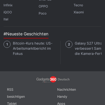
Dhrhörer etwas früher als Galaxy 526-Familie
Infinix
Tecno
OPPO
kommen.
iQOO
Xiaomi
Poco
Itel
#Neueste Geschichten
Bitcoin-Kurs heute: US-
Galaxy S27 Ultra:
Arbeitsmarktbericht im
verbessert Sams
Fokus
die Kamera-Ferti
RSS
Nachrichten
besichtigen
Handy
Tablet
Apps