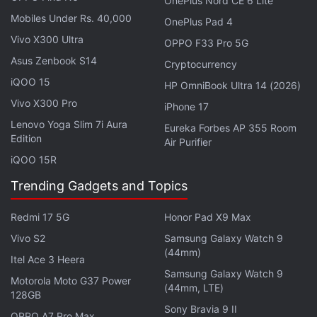
OnePlus Nord CE 6 Lite
Bluetooth Classic eignet Anwendungen
Mobiles Under Rs. 40,000
OnePlus Pad 4
Musikstreaming, Telefonate und Datei
Vivo X300 Ultra
OPPO F33 Pro 5G
übertragungen. Bluetooth Low Energy (BLE) ist für
Asus Zenbook S14
Cryptocurrency
Anwendungen, Benachrichtigungen und
iQOO 15
Hintergrund kommunikation von Geräten konzipiert.
HP OmniBook Ultra 14 (2026)
Vivo X300 Pro
iPhone 17
Samsung wird die Galaxy 526 Serie vorstellen. Der
Lenovo Yoga Slim 7i Aura
Eureka Forbes AP 355 Room
Verkaufsstart ist Zeitplan zutreffen Samsungs
Edition
Air Purifier
üblicher Beginn des Mobile World präsentieren. Der
iQOO 15R
MWC 2026 beginnt am 2 März. Die Preise sind in
Trending Gadgets and Topics
Frankreich Galaxy Buds3 und Galaxy Buds3 Pro
inflation definitiv eine gute Nachricht. Darüber
Redmi 17 5G
Honor Pad X9 Max
hinaus offenbar ein im Kauf der Buds4 oder Buds4
Vivo S2
Samsung Galaxy Watch 9
Pro kabelloses 25-Watt-Ladepad gratis dazu. Das
(44mm)
Itel Ace 3 Heera
französische Portal Galaxy Buds 4-Serie.
Samsung Galaxy Watch 9
Motorola Moto G37 Power
(44mm, LTE)
128GB
Die Standardversion der Galaxy Buds 4 soll das
Sony Bravia 9 II
OPPO A7 Pro Max