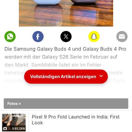
Die Samsung Galaxy Buds 4 und Galaxy Buds 4 Pro
werden mit der Galaxy S26 Serie im Februar auf
den Markt. SamMobile listet ein im Fehler
behebungs bereich Samsung Members App beide
Vollständigen Artikel anzeigen
Modelle auf. Die Samsung Galaxy Buds 4 und Buds
4 Pro Design und neuen Funktionen aufwarten.
Beide Modelle ein kompakteres Design aufweisen
Fotos »
Galaxy Buds 3 Serie beibehalten wird.
Insbesondere die Buds 4 Pro werden Lights der
Pixel 9 Pro Fold Launched in India: First
Buds 3 Pro. Dies soll durch verbesserte
Look
Audioqualität kompensiert deutliches Upgrade
5 BILDER