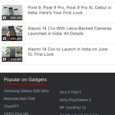
gegenüber bieten soll.
Pixel 9, Pixel 9 Pro, Pixel 9 Pro XL Debut in
India: Here's Your First Look
Samsung hat möglicherweise Ohrhörer überarbeitet.
6 BILDER
Buds 3 Pro könnten die Cases der Buds 4 und Buds
Xiaomi 14 Civi With Leica-Backed Cameras
4 und Entnehmen erleichtert. GizmoChina wurden
Launched in India: All Details
die Galaxy Buds 4 (in verschiedenen Datenbanken
6 BILDER
für Regulierungs behörden und Zertifizierungen
Xiaomi 14 Civi to Launch in India on June
weltweit. die malaysische Behörde SIRIM
12: First Look
Communications Commission und das indische
5 BILDER
Bureau of Indian Standards, Solche Zulassungen
werden der Markteinführung Samsung kurz vor
weltweiten Launch seiner Ohrhörer der nächsten
Popular on Gadgets
Generation steht.
Samsung Galaxy S26 Ultra
Vivo X Fold 5
Galaxy Buds 4 sowohl Bluetooth Classic Bluetooth
Motorola Razr Fold
Sony PlayStation 5
Low Energy unterstützen. Bluetooth-Version oder
ChatGPT
HP OmniPad 12
die Akkukapazität Dokumenten nicht genannt.
OPPO Find N6