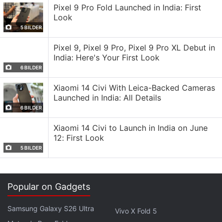
Pixel 9 Pro Fold Launched in India: First
erhältlich sein.
Look
5 BILDER
Obwohl Oppo noch nicht alle technischen Details
veröffentlicht hat, ähneln diese Spezifikationen stark
Pixel 9, Pixel 9 Pro, Pixel 9 Pro XL Debut in
India: Here's Your First Look
denen eines bereits existierenden OnePlus Tablets,
6 BILDER
was auf eine ähnliche Hardware Plattform
hindeutet.
Xiaomi 14 Civi With Leica-Backed Cameras
Launched in India: All Details
Basierend auf den veröffentlichten Spezifikationen
6 BILDER
scheint das Oppo Pad Air 5 eine umbenannte
Xiaomi 14 Civi to Launch in India on June
Version des kürzlich in ausgewählten internationalen
12: First Look
Märkten eingeführten OnePlus Pad Go 2 zu sein.
5 BILDER
Sollte dies der Fall sein, wird das Tablet
voraussichtlich über ein 12,1 Zoll LCD Display mit
Popular on Gadgets
einer 2,8K Auflösung und einer
Bildwiederholfrequenz von 120 Hz verfügen. Es
Samsung Galaxy S26 Ultra
Vivo X Fold 5
könnte vom MediaTek Dimensity 7300 Ultra