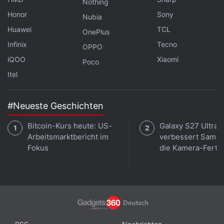
Nothing
Honor
Sony
Nubia
Huawei
TCL
OnePlus
Infinix
Tecno
OPPO
iQOO
Xiaomi
Poco
Itel
#Neueste Geschichten
Bitcoin-Kurs heute: US-
Galaxy S27 Ultra:
Arbeitsmarktbericht im
verbessert Sams
Fokus
die Kamera-Ferti