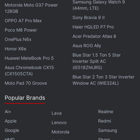
Samsung Galaxy Watch 9
Motorola Moto G37 Power
(44mm, LTE)
128GB
Sony Bravia 9 II
OPPO A7 Pro Max
Haier HQLED P7 Pro
Poco M8 Power
Acer Predator Atlas 8
OnePlus N6x
Asus ROG Ally
Honor X6e
Blue Star 1.5 Ton 5 Star
Huawei MateBook Pro S
Inverter Split AC
Asus Chromebook CX15
(IE518ZNURS)
(CX1505CTA)
Blue Star 2 Ton 3 Star Inverter
Moto Pad 70 Groove
Window AC (WIE324L)
Popular Brands
Ai+
Realme
Lava
Apple
Redmi
Lenovo
Google
Samsung
Motorola
HMD
Sharp