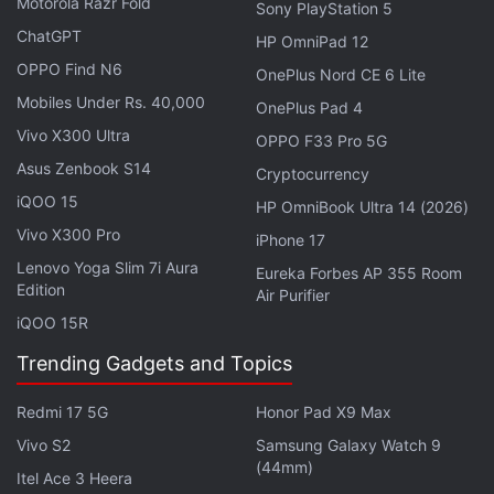
Motorola Razr Fold
Sony PlayStation 5
Chipsatz angetrieben werden, gepaart mit LPDDR4x
ChatGPT
HP OmniPad 12
RAM und UFS 3.1 Speicher.
OPPO Find N6
OnePlus Nord CE 6 Lite
Was die Kameras betrifft, wird das Tablet
Mobiles Under Rs. 40,000
OnePlus Pad 4
voraussichtlich über eine 8 Megapixel Front und
Vivo X300 Ultra
OPPO F33 Pro 5G
Rückkamera verfügen. Zu den weiteren Funktionen
Asus Zenbook S14
Cryptocurrency
gehören möglicherweise ein Quad
iQOO 15
HP OmniBook Ultra 14 (2026)
Lautsprechersystem für verbesserte Audioausgabe
Vivo X300 Pro
iPhone 17
und eine Gesichtserkennung zur biometrischen
Lenovo Yoga Slim 7i Aura
Eureka Forbes AP 355 Room
Sicherung.
Edition
Air Purifier
iQOO 15R
Das Tablet wird in verschiedenen Farben erhältlich
sein, darunter Space Gray, Starlight Powder und
Trending Gadgets and Topics
Starlight Pink. Die 5G fähige Version wird jedoch nur
Redmi 17 5G
Honor Pad X9 Max
in Space Gray verfügbar sein.
Vivo S2
Samsung Galaxy Watch 9
(44mm)
Itel Ace 3 Heera