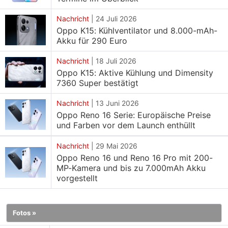
Vorbestellung angeboten und damit einen ersten
Einblick in Design, Spezifikationen und verfügbare
Nachricht
|
24 Juli 2026
Konfigurationen gegeben.
Oppo K15: Kühlventilator und 8.000-mAh-
Akku für 290 Euro
Spezifikationen des Oppo Pad Air 5
Nachricht
|
18 Juli 2026
Oppo K15: Aktive Kühlung und Dimensity
Das Oppo Pad Air 5 wird mit Oppos Betriebssystem
7360 Super bestätigt
ColorOS laufen und mit einem 10.050mAh Akku
ausgestattet sein. Oppo wird das Pad Air 5 in einer
Nachricht
|
13 Juni 2026
Oppo Reno 16 Serie: Europäische Preise
Wi-Fi und einer Wi-Fi + 5G Variante anbieten.
und Farben vor dem Launch enthüllt
Hinsichtlich der Speicher und
Nachricht
|
29 Mai 2026
Speicherkonfigurationen wird das Wi-Fi Modell in
Oppo Reno 16 und Reno 16 Pro mit 200-
drei Varianten angeboten: 8 GB RAM mit 128 GB
MP-Kamera und bis zu 7.000mAh Akku
vorgestellt
Speicher, 8 GB RAM mit 256 GB Speicher und eine
High-End Variante mit 12 GB RAM und 256 GB
Speicher. Die Wi-Fi + 5G Version wird hingegen nur
Fotos »
mit 8 GB RAM und 128 GB internem Speicher