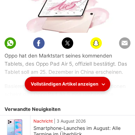
Oppo hat den Marktstart seines kommenden
Tablets, des Oppo Pad Air 5, offiziell bestätigt. Das
Tablet soll am 25. Dezember in China erscheinen.
Vollständigen Artikel anzeigen
Basierend auf den veröffentlichten Spezifikationen
scheint das Oppo Pad Air 5 eine umbenannte
Version des kürzlich in ausgewählten internationalen
Verwandte Neuigkeiten
Märkten eingeführten OnePlus Pad Go 2 zu sein.
Vor der offiziellen Ankündigung hat das
Nachricht
|
3 August 2026
Unternehmen das Gerät im Oppo Shop zur
Smartphone-Launches im August: Alle
Termine im Überblick