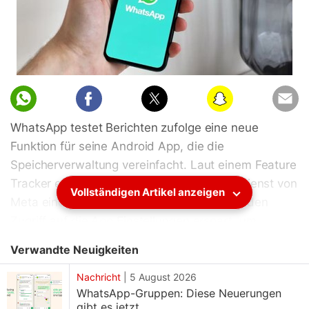
WhatsApp testet Berichten zufolge eine neue
Funktion für seine Android App, die die
Speicherverwaltung vereinfacht. Laut einem Feature
Tracker entwickelt der Instant Messaging Dienst von
Vollständigen Artikel anzeigen
Meta eine neue Schnelloption, die Nutzern den
Zugriff auf die App Einstellungen erspart, um
Speicherplatz zu überwachen und freizugeben. Mit
Verwandte Neuigkeiten
dieser Funktion können Nutzer die größten Dateien
in WhatsApp einfach finden und löschen.
Nachricht
|
5 August 2026
WhatsApp-Gruppen: Diese Neuerungen
gibt es jetzt