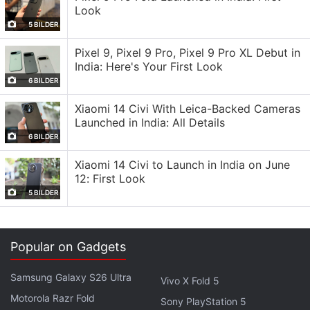
Look
jedoch einen schnellen Zugriff ermöglichen.
5 BILDER
Pixel 9, Pixel 9 Pro, Pixel 9 Pro XL Debut in
Nutzer finden hier eine Übersicht aller in
India: Here's Your First Look
6 BILDER
Konversationen geteilten Dateien. Um das Löschen
zu erleichtern, werden Dateien in absteigender
Xiaomi 14 Civi With Leica-Backed Cameras
Reihenfolge ihrer Größe aufgelistet. Um
Launched in India: All Details
6 BILDER
Speicherplatz freizugeben, können nicht benötigte
Dateien überprüft und gelöscht werden. Einigen
Xiaomi 14 Civi to Launch in India on June
Quellen zufolge unterstützt diese neue Funktion
12: First Look
5 BILDER
auch das Löschen mehrerer Dateien, die zum
Löschen markiert werden können.
Popular on Gadgets
Zusätzlich können Nutzer bestimmte Mediendateien
Samsung Galaxy S26 Ultra
Vivo X Fold 5
mit einem Sternchen markieren, um versehentliches
Motorola Razr Fold
Sony PlayStation 5
Löschen zu verhindern. Um bestimmte Inhalte im