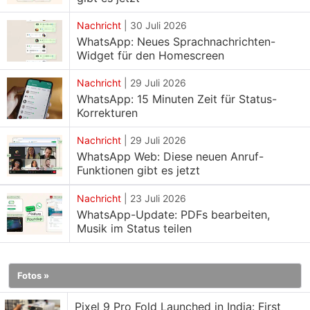
Gerätespeicher in WhatsApp verwalten
Laut dem Feature Tracker WABetaInfo haben einige
Nachricht
|
30 Juli 2026
WhatsApp: Neues Sprachnachrichten-
Nutzer die neue Funktion zur
Widget für den Homescreen
Gerätespeicherverwaltung im neuesten WhatsApp
Beta Update bemerkt und gemeldet. Diese Funktion
Nachricht
|
29 Juli 2026
WhatsApp: 15 Minuten Zeit für Status-
wurde in der kürzlich veröffentlichten WhatsApp
Korrekturen
Beta Version 2.25.31.13 für Android entdeckt. Diese
Verknüpfung befindet sich Berichten zufolge in der
Nachricht
|
29 Juli 2026
Entwicklung und könnte in einer späteren Version
WhatsApp Web: Diese neuen Anruf-
Funktionen gibt es jetzt
des Programms erscheinen, ist aber noch nicht
öffentlich verfügbar. Laut dem Screenshot des
Nachricht
|
23 Juli 2026
Feature Trackers oben wird WhatsApp im
WhatsApp-Update: PDFs bearbeiten,
Musik im Status teilen
Konversationsfenster eine einfache Schaltfläche zur
Steuerung und Überwachung des Gerätespeichers
anbieten. Diese Option scheint dieselbe zu sein wie
Fotos »
die, die derzeit im Speicher Tab der WhatsApp
Einstellungen verfügbar ist. Dieser Workaround soll
Pixel 9 Pro Fold Launched in India: First