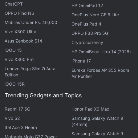
ChatGPT
Blick zu behalten und einen einfachen Zugriff zu
HP OmniPad 12
OPPO Find N6
gewährleisten, können sie diese auch oben in der
OnePlus Nord CE 6 Lite
Speicherverwaltung des Geräts anheften.
Mobiles Under Rs. 40,000
OnePlus Pad 4
Vivo X300 Ultra
OPPO F33 Pro 5G
Asus Zenbook S14
Cryptocurrency
iQOO 15
HP OmniBook Ultra 14 (2026)
Vivo X300 Pro
iPhone 17
Lenovo Yoga Slim 7i Aura
Eureka Forbes AP 355 Room
Edition
Air Purifier
iQOO 15R
Trending Gadgets and Topics
Redmi 17 5G
Honor Pad X9 Max
Vivo S2
Samsung Galaxy Watch 9
(44mm)
Itel Ace 3 Heera
Samsung Galaxy Watch 9
Motorola Moto G37 Power