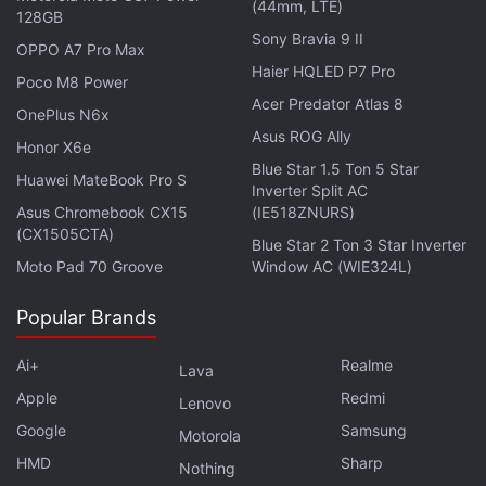
(44mm, LTE)
128GB
Sony Bravia 9 II
OPPO A7 Pro Max
Haier HQLED P7 Pro
Poco M8 Power
Acer Predator Atlas 8
OnePlus N6x
Asus ROG Ally
Honor X6e
Blue Star 1.5 Ton 5 Star
Huawei MateBook Pro S
Inverter Split AC
Asus Chromebook CX15
(IE518ZNURS)
(CX1505CTA)
Blue Star 2 Ton 3 Star Inverter
Moto Pad 70 Groove
Window AC (WIE324L)
Popular Brands
Ai+
Realme
Lava
Apple
Redmi
Lenovo
Google
Samsung
Motorola
HMD
Sharp
Nothing