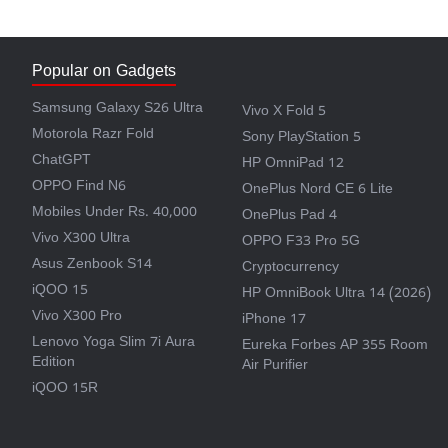
Popular on Gadgets
Samsung Galaxy S26 Ultra
Vivo X Fold 5
Motorola Razr Fold
Sony PlayStation 5
ChatGPT
HP OmniPad 12
OPPO Find N6
OnePlus Nord CE 6 Lite
Mobiles Under Rs. 40,000
OnePlus Pad 4
Vivo X300 Ultra
OPPO F33 Pro 5G
Asus Zenbook S14
Cryptocurrency
iQOO 15
HP OmniBook Ultra 14 (2026)
Vivo X300 Pro
iPhone 17
Lenovo Yoga Slim 7i Aura
Eureka Forbes AP 355 Room
Edition
Air Purifier
iQOO 15R