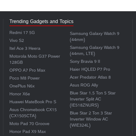
Trending Gadgets and Topics
Redmi 17 5G
Samsung Galaxy Watch 9
(44mm)
Vivo S2
Samsung Galaxy Watch 9
Itel Ace 3 Heera
(44mm, LTE)
Motorola Moto G37 Power
Sony Bravia 9 II
128GB
Haier HQLED P7 Pro
OPPO A7 Pro Max
Acer Predator Atlas 8
Poco M8 Power
Asus ROG Ally
OnePlus N6x
Blue Star 1.5 Ton 5 Star
Honor X6e
Inverter Split AC
Huawei MateBook Pro S
(IE518ZNURS)
Asus Chromebook CX15
Blue Star 2 Ton 3 Star
(CX1505CTA)
Inverter Window AC
Moto Pad 70 Groove
(WIE324L)
Honor Pad X9 Max