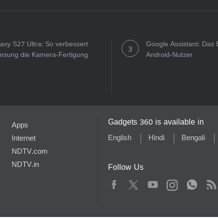
axy S27 Ultra: So verbessert
Google Assistant: Das 
sung die Kamera-Fertigung
Android-Nutzer
Gadgets 360 is available in
Apps
English
Hindi
Bengali
Internet
NDTV.com
NDTV.in
Follow Us
Facebook
Youtube
WhatsApp
Rss
Twitter
Instagram