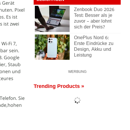
BESICHTIGEN
s Gerät
uten. Pixel
Zenbook Duo 2026
Test: Besser als je
. Es ist
zuvor – aber lohnt
 ist zwei
sich der Preis?
OnePlus Nord 6:
Wi-Fi 7,
Erste Eindrücke zu
Design, Akku und
bar sein.
Leistung
B. Google
ier, Staub
tionen und
WERBUNG
teures
Trending Products »
Telefon. Sie
grade,hohen