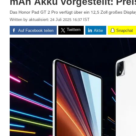
mAh Akku vorgestellt: Prei
Das Honor Pad GT 2 Pro verfügt über ein 12,5 Zoll großes Displa
Written by
aktualisiert: 24 Juli 2025 16:37 IST
Twittern
Auf Facebook teilen
Aktie
Snapchat