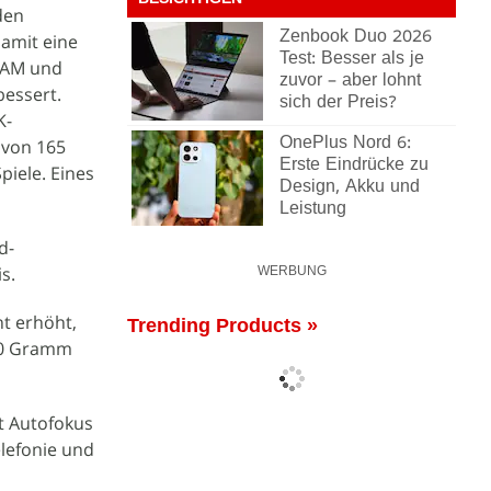
BESICHTIGEN
den
Zenbook Duo 2026
amit eine
Test: Besser als je
 RAM und
zuvor – aber lohnt
bessert.
sich der Preis?
K-
OnePlus Nord 6:
 von 165
Erste Eindrücke zu
piele. Eines
Design, Akku und
Leistung
d-
is.
WERBUNG
t erhöht,
Trending Products »
580 Gramm
t Autofokus
elefonie und