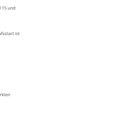
d 15 und
fsstart ist
ärkten