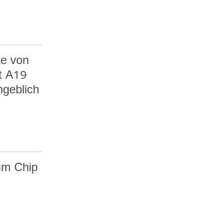
te von
it A19
ngeblich
mm Chip