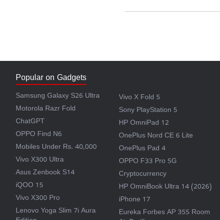
Popular on Gadgets
Samsung Galaxy S26 Ultra
Vivo X Fold 5
Motorola Razr Fold
Sony PlayStation 5
ChatGPT
HP OmniPad 12
OPPO Find N6
OnePlus Nord CE 6 Lite
Mobiles Under Rs. 40,000
OnePlus Pad 4
Vivo X300 Ultra
OPPO F33 Pro 5G
Asus Zenbook S14
Cryptocurrency
iQOO 15
HP OmniBook Ultra 14 (2026)
Vivo X300 Pro
iPhone 17
Lenovo Yoga Slim 7i Aura
Eureka Forbes AP 355 Room