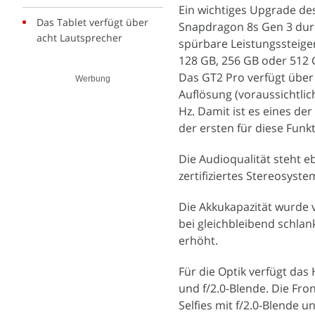
Ein wichtiges Upgrade des
Das Tablet verfügt über
Snapdragon 8s Gen 3 durc
acht Lautsprecher
spürbare Leistungssteige
128 GB, 256 GB oder 512 G
Das GT2 Pro verfügt über
Werbung
Auflösung (voraussichtlic
Hz. Damit ist es eines der
der ersten für diese Funkt
Die Audioqualität steht e
zertifiziertes Stereosyst
Die Akkukapazität wurde 
bei gleichbleibend schla
erhöht.
Für die Optik verfügt da
und f/2.0-Blende. Die Fro
Selfies mit f/2.0-Blende u