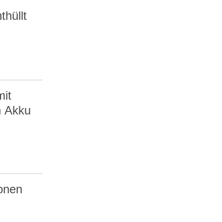
hüllt
it
h Akku
ionen