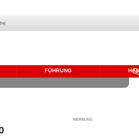
THI
FÜHRUNG
HA
WERBUNG
0