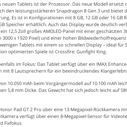
 neuen Tablets ist der Prozessor. Das neue Modell ersetzt 
h den leistungsstärkeren Snapdragon 8 Gen 3 und bietet d
rung. Es ist in Konfigurationen mit 8 GB, 12 GB oder 16 GB
B Speicher erhältlich. Auch das Display wurde deutlich ver
 ein 12,5 Zoll großes AMOLED-Panel mit einer geschätzten 3
h 3000 x 1920 Pixel) und einer hohen Bildwiederholfrequenz
 wenigen Tablets mit einem so schnellen Display – ideal für S
ion optimierten Spiele ist Crossfire: Gunfight King.
benfalls im Fokus: Das Tablet verfügt über ein IMAX Enhance
em mit 8 Lautsprechern für ein beeindruckendes Klangerlebn
von 10.050 mAh beim Vorgängermodell auf 10.100 mAh leich
nken 5,8 mm Dicke. Das Gewicht hat sich jedoch leicht auf 
s Honor Pad GT 2 Pro über eine 13-Megapixel-Rückkamera mi
ntkamera verfügt über einen 8-Megapixel-Sensor für Videot
nd Fixfokus.