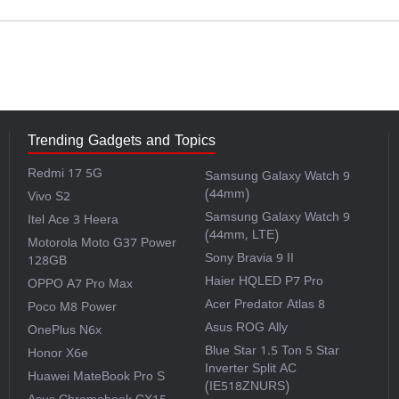
Trending Gadgets and Topics
Redmi 17 5G
Samsung Galaxy Watch 9
(44mm)
Vivo S2
Samsung Galaxy Watch 9
Itel Ace 3 Heera
(44mm, LTE)
Motorola Moto G37 Power
Sony Bravia 9 II
128GB
Haier HQLED P7 Pro
OPPO A7 Pro Max
Acer Predator Atlas 8
Poco M8 Power
Asus ROG Ally
OnePlus N6x
Blue Star 1.5 Ton 5 Star
Honor X6e
Inverter Split AC
Huawei MateBook Pro S
(IE518ZNURS)