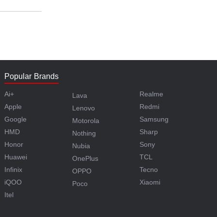
Popular Brands
Ai+
Realme
Lava
Apple
Redmi
Lenovo
Google
Samsung
Motorola
HMD
Sharp
Nothing
Honor
Sony
Nubia
Huawei
TCL
OnePlus
Infinix
Tecno
OPPO
iQOO
Xiaomi
Poco
Itel