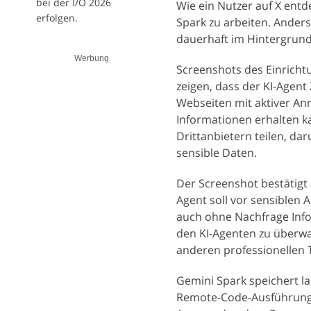
bei der I/O 2026
Wie ein Nutzer auf X ent
erfolgen.
Spark zu arbeiten. Anders
dauerhaft im Hintergrund
Werbung
Screenshots des Einricht
zeigen, dass der KI-Agent
Webseiten mit aktiver An
Informationen erhalten 
Drittanbietern teilen, d
sensible Daten.
Der Screenshot bestätigt 
Agent soll vor sensiblen 
auch ohne Nachfrage Info
den KI-Agenten zu überwac
anderen professionellen T
Gemini Spark speichert l
Remote-Code-Ausführunge