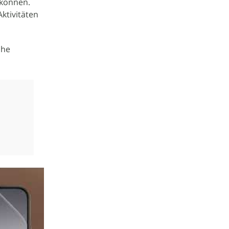
 können.
ktivitäten
che