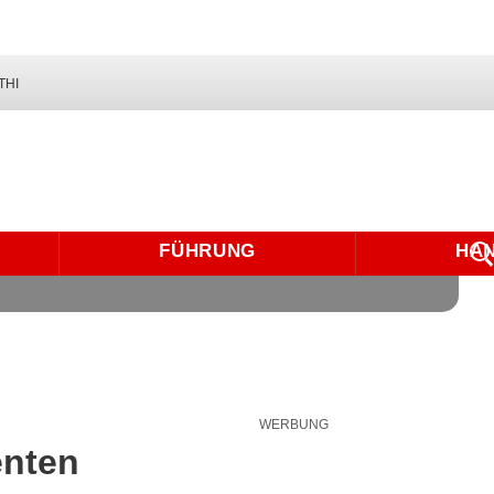
THI
FÜHRUNG
HA
WERBUNG
enten