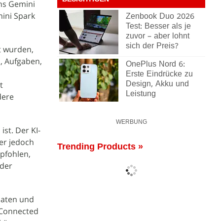
BESICHTIGEN
ns Gemini
mini Spark
Zenbook Duo 2026
Test: Besser als je
zuvor – aber lohnt
sich der Preis?
t wurden,
s, Aufgaben,
OnePlus Nord 6:
n
Erste Eindrücke zu
t
Design, Akku und
Leistung
dere
WERBUNG
st. Der KI-
 er jedoch
Trending Products »
pfohlen,
oder
daten und
 Connected