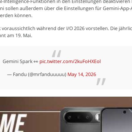
-Intelligence-Funktionen in den Einstellungen deaktivieren
ni sollen außerdem über die Einstellungen für Gemini-App-A
werden können.
voraussichtlich während der I/O 2026 vorstellen. Die jährli
nnt am 19. Mai.
Gemini Spark 👀
pic.twitter.com/2kuFoHXEol
— Fandu (@mrfanduuuuu)
May 14, 2026