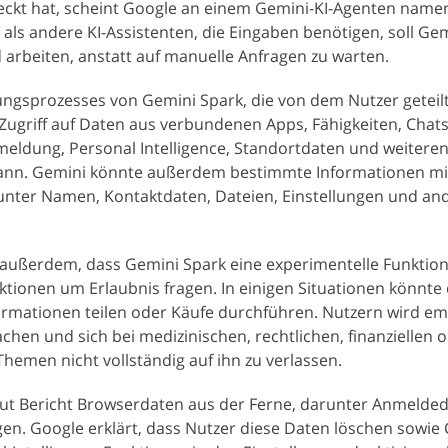
deckt hat, scheint Google an einem Gemini-KI-Agenten name
 als andere KI-Assistenten, die Eingaben benötigen, soll Ge
 arbeiten, anstatt auf manuelle Anfragen zu warten.
ungsprozesses von Gemini Spark, die von dem Nutzer geteil
 Zugriff auf Daten aus verbundenen Apps, Fähigkeiten, Chat
meldung, Personal Intelligence, Standortdaten und weitere
kann. Gemini könnte außerdem bestimmte Informationen mi
arunter Namen, Kontaktdaten, Dateien, Einstellungen und an
außerdem, dass Gemini Spark eine experimentelle Funktion i
Aktionen um Erlaubnis fragen. In einigen Situationen könnte
rmationen teilen oder Käufe durchführen. Nutzern wird em
hen und sich bei medizinischen, rechtlichen, finanziellen 
hemen nicht vollständig auf ihn zu verlassen.
aut Bericht Browserdaten aus der Ferne, darunter Anmelde
n. Google erklärt, dass Nutzer diese Daten löschen sowie