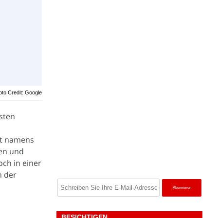
oto Credit: Google
sten
nt namens
zen und
och in einer
n der