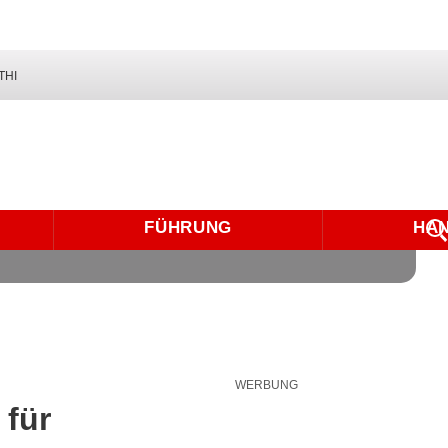
THI
FÜHRUNG
HA
WERBUNG
 für