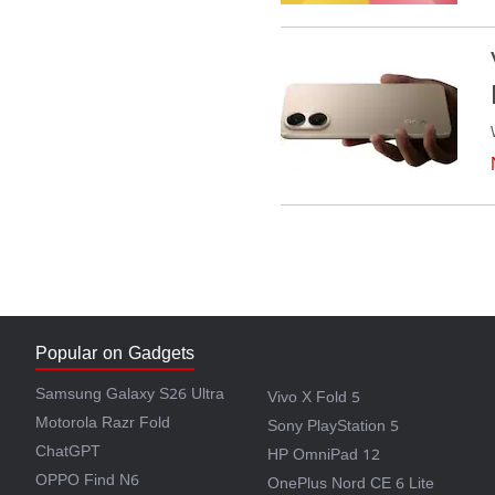
Popular on Gadgets
Samsung Galaxy S26 Ultra
Vivo X Fold 5
Motorola Razr Fold
Sony PlayStation 5
ChatGPT
HP OmniPad 12
OPPO Find N6
OnePlus Nord CE 6 Lite