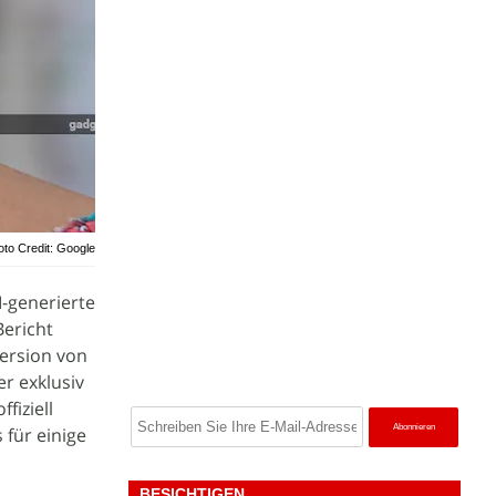
oto Credit: Google
-generierte
Bericht
Version von
r exklusiv
fiziell
 für einige