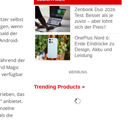
BESICHTIGEN
Zenbook Duo 2026
Test: Besser als je
zer selbst
zuvor – aber lohnt
igen, wenn
sich der Preis?
bald der
OnePlus Nord 6:
 Android-
Erste Eindrücke zu
Design, Akku und
Leistung
während der
end Magic
WERBUNG
n verfügbar
Trending Products »
rieben, das
 anbietet.
inzelne
ls die