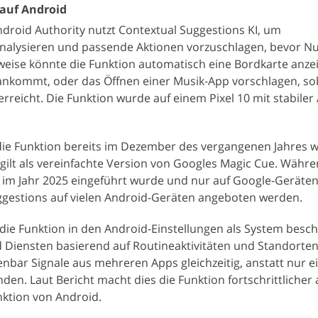
 auf Android
ndroid Authority nutzt Contextual Suggestions KI, um
alysieren und passende Aktionen vorzuschlagen, bevor Nut
weise könnte die Funktion automatisch eine Bordkarte anze
ankommt, oder das Öffnen einer Musik-App vorschlagen, so
erreicht. Die Funktion wurde auf einem Pixel 10 mit stabiler
die Funktion bereits im Dezember des vergangenen Jahres 
 gilt als vereinfachte Version von Googles Magic Cue. Währ
e im Jahr 2025 eingeführt wurde und nur auf Google-Geräte
uggestions auf vielen Android-Geräten angeboten werden.
die Funktion in den Android-Einstellungen als System besch
 Diensten basierend auf Routineaktivitäten und Standorten“
nbar Signale aus mehreren Apps gleichzeitig, anstatt nur e
en. Laut Bericht macht dies die Funktion fortschrittlicher a
nktion von Android.