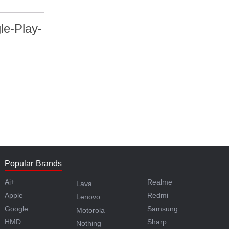
le-Play-
Popular Brands
Ai+
Realme
Lava
Apple
Redmi
Lenovo
Google
Samsung
Motorola
HMD
Sharp
Nothing