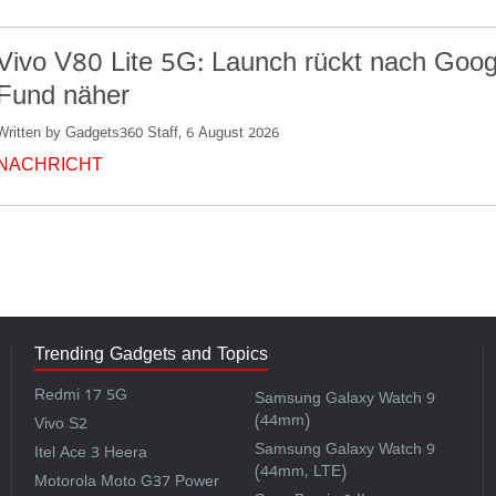
Vivo V80 Lite 5G: Launch rückt nach Goog
Fund näher
Written by Gadgets360 Staff, 6 August 2026
NACHRICHT
Trending Gadgets and Topics
Redmi 17 5G
Samsung Galaxy Watch 9
(44mm)
Vivo S2
Samsung Galaxy Watch 9
Itel Ace 3 Heera
(44mm, LTE)
Motorola Moto G37 Power