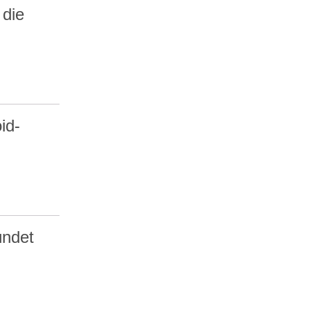
 die
id-
ündet