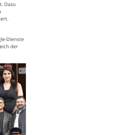
t. Dazu
n
ert.
gle-Dienste
reich der