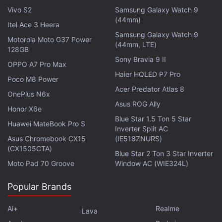
selbstständig zu werden.
Vivo S2
Samsung Galaxy Watch 9
(44mm)
Itel Ace 3 Heera
In einem neuen Interview sagte Suleyman nun laut
Samsung Galaxy Watch 9
Motorola Moto G37 Power
Bloomberg: „Wir müssen an der absoluten Spitze
(44mm, LTE)
128GB
liefern.“ Er fügte hinzu, dass das Unternehmen
Sony Bravia 9 II
OPPO A7 Pro Max
künftig State-of-the-Art-KI-Modelle veröffentlichen
Haier HQLED P7 Pro
Poco M8 Power
werde, die Text, Bilder und Audio sowohl verstehen
Acer Predator Atlas 8
OnePlus N6x
als auch erzeugen können.
Asus ROG Ally
Honor X6e
SOTA bedeutet in der Welt der künstlichen
Blue Star 1.5 Ton 5 Star
Huawei MateBook Pro S
Inverter Split AC
Intelligenz ein großes Sprachmodell (LLM), das
Asus Chromebook CX15
(IE518ZNURS)
konkurrierende Modelle ähnlicher Größe in einem
(CX1505CTA)
Blue Star 2 Ton 3 Star Inverter
oder mehreren Bereichen übertrifft. Die Leistung
Moto Pad 70 Groove
Window AC (WIE324L)
wird in der Regel durch verschiedene interne und
externe Benchmark-Tests bewertet, die sowohl vom
Popular Brands
Unternehmen selbst als auch von unabhängigen
Ai+
Realme
Lava
Forschern durchgeführt werden.