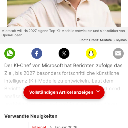
Microsoft will bis 2027 eigene Top-KI-Modelle entwickeln und sich stärker von
OpenAI lösen.
Photo Credit: Mustafa Suleyman
Der KI-Chef von Microsoft hat Berichten zufolge das
Ziel, bis 2027 besonders fortschrittliche künstliche
Intelligenz (KI)-Modelle zu entwickeln. Laut dem
Bericht möchte der Manager, dass der in Redmond
Vollständigen Artikel anzeigen
ansässige Technologiekonzern im KI-Bereich
unabhängiger wird und künftig alle Ebenen dieser
Technologie intern abdeckt – von der Umsetzung für
Verwandte Neuigkeiten
Endnutzer bis hin zur Entwicklung von
Grundlagenmodellen. Der Ehrgeiz des
Internet
|
5 Januar 2026