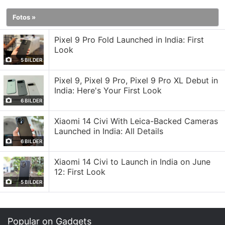
kam erst im September 2023, als das Unternehmen
Fotos »
begann, den KI-Assistenten als Vorschau für
Windows 11 auszurollen.
Pixel 9 Pro Fold Launched in India: First
Look
Mehrere Faktoren hielten den Technologiekonzern
5 BILDER
zunächst zurück. Microsoft gehörte zu den frühen
Pixel 9, Pixel 9 Pro, Pixel 9 Pro XL Debut in
Unterstützern von OpenAI und investierte ganze 1
India: Here's Your First Look
Milliarde US-Dollar (etwa 9.330 Crore Rupien) in
6 BILDER
das Unternehmen hinter ChatGPT. Im Rahmen
Xiaomi 14 Civi With Leica-Backed Cameras
dieser Vereinbarung erhielt Microsoft zwar frühzeitig
Launched in India: All Details
Zugriff auf neue KI-Modelle von OpenAI, durfte
6 BILDER
dafür aber keine eigenen KI-Modelle entwickeln.
Xiaomi 14 Civi to Launch in India on June
12: First Look
Auch wenn diese Entscheidung im Rückblick wie ein
5 BILDER
Fehler wirkt, erschien sie damals vermutlich als
sichere Strategie. Microsoft profitierte von der
Forschung und Entwicklung von OpenAI und
Popular on Gadgets