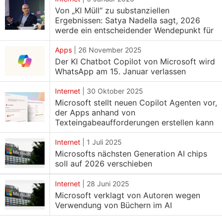
Von „KI Müll“ zu substanziellen
Unternehmens, bei der Entwicklung von State-of-
Ergebnissen: Satya Nadella sagt, 2026
the-Art (SOTA)-Modellen führend zu werden,
werde ein entscheidender Wendepunkt für
begann nach dem Ende des früheren Deals mit
Apps
|
26 November 2025
OpenAI im vergangenen Jahr.
Der KI Chatbot Copilot von Microsoft wird
WhatsApp am 15. Januar verlassen
Microsoft will bis 2027 SOTA-KI-Modelle
entwickeln
Internet
|
30 Oktober 2025
Microsoft stellt neuen Copilot Agenten vor,
Unter den großen Technologiekonzernen war
der Apps anhand von
Microsoft beim KI-Boom vergleichsweise spät dran.
Texteingabeaufforderungen erstellen kann
Zwar erschien der erste Chatbot des Unternehmens
Internet
|
1 Juli 2025
bereits früh – damals noch unter dem Namen Bing
Microsofts nächsten Generation AI chips
Chat im Jahr 2023 –, doch im Grunde war er nur
soll auf 2026 verschieben
eine Art ChatGPT-Hülle, die durch die Partnerschaft
Internet
|
28 Juni 2025
zwischen OpenAI und dem Windows-Hersteller
Microsoft verklagt von Autoren wegen
möglich wurde. Die erste wirkliche Integration des
Verwendung von Büchern im AI
Chatbots, der später den Namen Copilot erhielt,