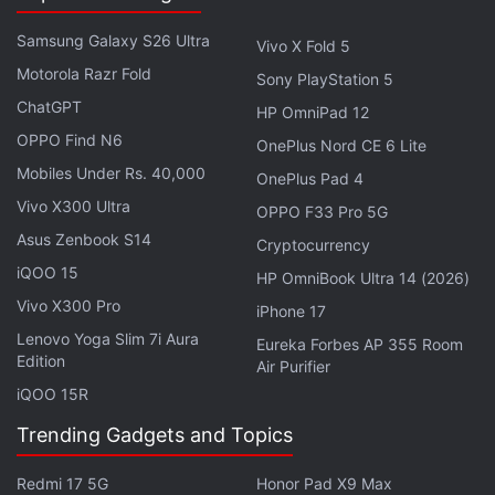
konzentrierte sich selbst hauptsächlich auf die
Integration und das Nutzererlebnis. Im Jahr 2026
Samsung Galaxy S26 Ultra
Vivo X Fold 5
bedeutet diese Strategie jedoch, dass Microsoft
Motorola Razr Fold
Sony PlayStation 5
seinen Konkurrenten immer einen Schritt hinterher
ChatGPT
HP OmniPad 12
ist – besonders gegenüber Unternehmen, die selbst
OPPO Find N6
OnePlus Nord CE 6 Lite
KI-Modelle mit neuen und erweiterten Fähigkeiten
Mobiles Under Rs. 40,000
OnePlus Pad 4
entwickeln.
Vivo X300 Ultra
OPPO F33 Pro 5G
Ende 2025 änderte sich die Lage für Microsoft
Asus Zenbook S14
Cryptocurrency
jedoch. Durch das Ende der ursprünglichen
iQOO 15
HP OmniBook Ultra 14 (2026)
Vereinbarung und einen anschließenden neuen Deal
Vivo X300 Pro
iPhone 17
wurden die Regeln flexibler. Dadurch konnte der
Lenovo Yoga Slim 7i Aura
Eureka Forbes AP 355 Room
Konzern sowohl mit anderen KI-Anbietern
Edition
Air Purifier
zusammenarbeiten als auch eigene Modelle im
iQOO 15R
Unternehmen entwickeln. Kurz darauf gab der CEO
Trending Gadgets and Topics
von Microsoft AI, Mustafa Suleyman, ein Interview,
in dem er betonte, wie wichtig es sei, im KI-Bereich
Redmi 17 5G
Honor Pad X9 Max